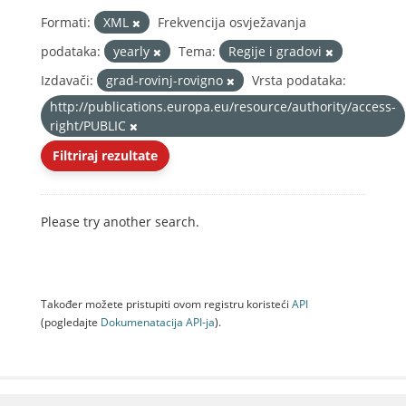
Formati:
XML
Frekvencija osvježavanja
podataka:
yearly
Tema:
Regije i gradovi
Izdavači:
grad-rovinj-rovigno
Vrsta podataka:
http://publications.europa.eu/resource/authority/access-
right/PUBLIC
Filtriraj rezultate
Please try another search.
Također možete pristupiti ovom registru koristeći
API
(pogledajte
Dokumenаtаcijа API-jа
).