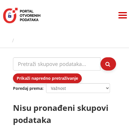
Preskoči
na
sadržaj
Skupovi podаtаkа
Prikaži napredno pretraživanje
Poredaj prema
Nisu pronađeni skupovi
podataka