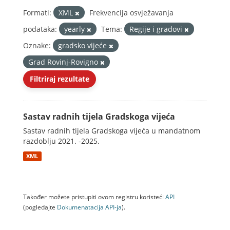
Formati:
XML
Frekvencija osvježavanja
podataka:
yearly
Tema:
Regije i gradovi
Oznake:
gradsko vijeće
Grad Rovinj-Rovigno
Filtriraj rezultate
Sastav radnih tijela Gradskoga vijeća
Sastav radnih tijela Gradskoga vijeća u mandatnom
razdoblju 2021. -2025.
XML
Također možete pristupiti ovom registru koristeći
API
(pogledajte
Dokumenаtаcijа API-jа
).