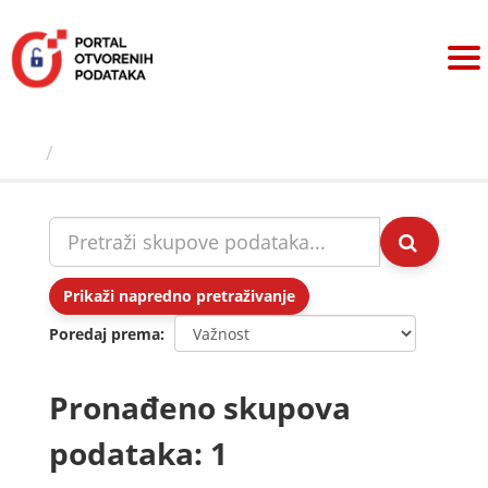
Preskoči
na
sadržaj
Skupovi podаtаkа
Prikaži napredno pretraživanje
Poredaj prema
Pronađeno skupova
podataka: 1