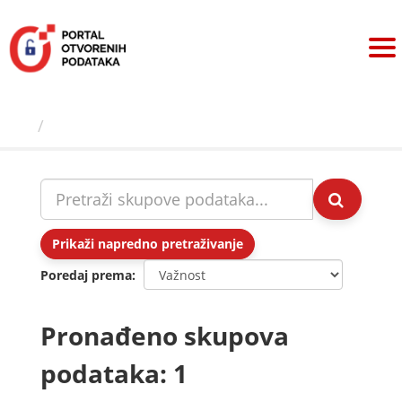
Preskoči
na
sadržaj
Skupovi podаtаkа
Prikaži napredno pretraživanje
Poredaj prema
Pronađeno skupova
podataka: 1