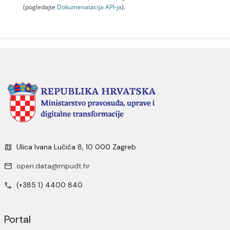
(pogledajte
Dokumenаtаcijа API-jа
).