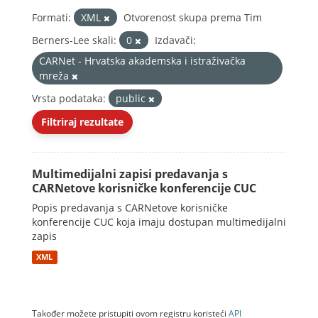
Formati:
XML
Otvorenost skupa prema Tim
Berners-Lee skali:
0
Izdavači:
CARNet - Hrvatska akademska i istraživačka
mreža
Vrsta podataka:
public
Filtriraj rezultate
Multimedijalni zapisi predavanja s
CARNetove korisničke konferencije CUC
Popis predavanja s CARNetove korisničke
konferencije CUC koja imaju dostupan multimedijalni
zapis
XML
Također možete pristupiti ovom registru koristeći
API