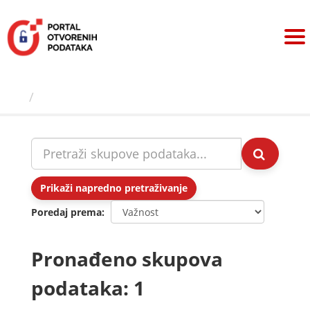
Preskoči
na
sadržaj
Skupovi podаtаkа
Prikaži napredno pretraživanje
Poredaj prema
Pronađeno skupova
podataka: 1