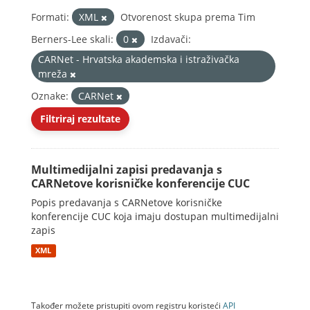
Formati:
XML
Otvorenost skupa prema Tim
Berners-Lee skali:
0
Izdavači:
CARNet - Hrvatska akademska i istraživačka
mreža
Oznake:
CARNet
Filtriraj rezultate
Multimedijalni zapisi predavanja s
CARNetove korisničke konferencije CUC
Popis predavanja s CARNetove korisničke
konferencije CUC koja imaju dostupan multimedijalni
zapis
XML
Također možete pristupiti ovom registru koristeći
API