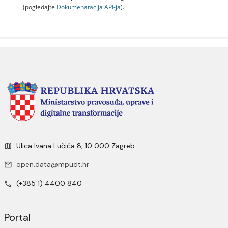
(pogledajte
Dokumenаtаcijа API-jа
).