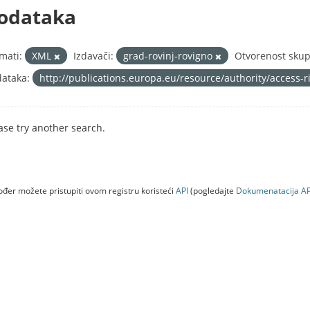
odataka
mati:
XML
Izdavači:
grad-rovinj-rovigno
Otvorenost skup
ataka:
http://publications.europa.eu/resource/authority/access-
ase try another search.
đer možete pristupiti ovom registru koristeći
API
(pogledajte
Dokumenаtаcijа AP