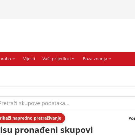
rikaži napredno pretraživanje
Po
isu pronađeni skupovi