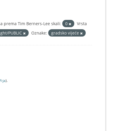
a prema Tim Berners-Lee skali:
0
Vrsta
right/PUBLIC
Oznake:
gradsko vijeće
I-jа
).