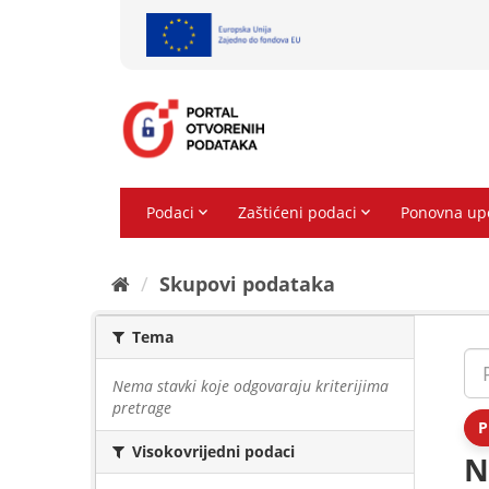
Preskoči
na
sadržaj
Skupovi podаtаkа
Tema
Nema stavki koje odgovaraju kriterijima
pretrage
P
Visokovrijedni podaci
N