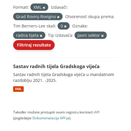
Formati:
XML
Izdavači:
Grad Rovinj-Rovigno
Otvorenost skupa prema
Tim Berners-Lee skali:
0
Oznake:
radna tijela
Tip Izdavača:
Javni sektor
Filtriraj rezultate
Sastav radnih tijela Gradskoga vijeća
Sastav radnih tijela Gradskoga vijeća u mandatnom
razdoblju 2021. -2025.
XML
Također možete pristupiti ovom registru koristeći
API
(pogledajte
Dokumenаtаcijа API-jа
).