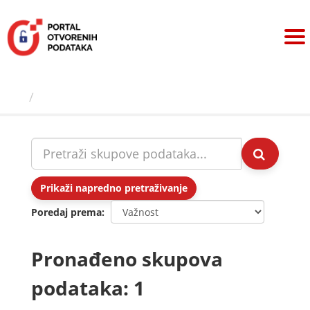
Preskoči
na
sadržaj
Skupovi podаtаkа
Prikaži napredno pretraživanje
Poredaj prema
Pronađeno skupova
podataka: 1