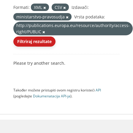
Formati:
XML
CSV
Izdavači:
ministarstvo-pravosudja
Vrsta podataka:
http://publications.europa.eu/resource/authority/access-
right/PUBLIC
Filtriraj rezultate
Please try another search.
Također možete pristupiti ovom registru koristeći
API
(pogledajte
Dokumenаtаcijа API-jа
).