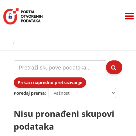
Preskoči
na
sadržaj
Skupovi podаtаkа
Prikaži napredno pretraživanje
Poredaj prema
Nisu pronađeni skupovi
podataka