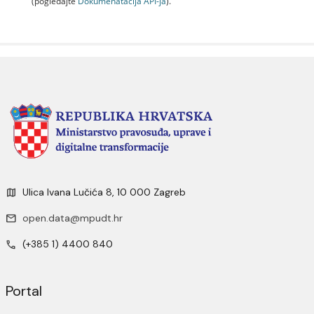
(pogledajte
Dokumenаtаcijа API-jа
).