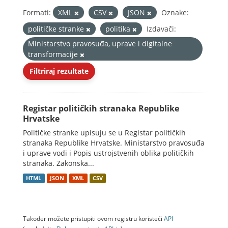
Formati:
XML
CSV
JSON
Oznake:
političke stranke
politika
Izdavači:
Ministarstvo pravosuđa, uprave i digitalne
transformacije
Filtriraj rezultate
Registar političkih stranaka Republike
Hrvatske
Političke stranke upisuju se u Registar političkih
stranaka Republike Hrvatske. Ministarstvo pravosuđa
i uprave vodi i Popis ustrojstvenih oblika političkih
stranaka. Zakonska...
HTML
JSON
XML
CSV
Također možete pristupiti ovom registru koristeći
API