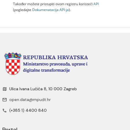
Također možete pristupiti ovom registru koristeći
API
(pogledajte
Dokumenаtаcijа API-jа
).