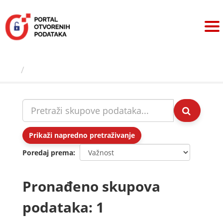
Preskoči
na
sadržaj
Skupovi podаtаkа
Prikaži napredno pretraživanje
Poredaj prema
Pronađeno skupova
podataka: 1