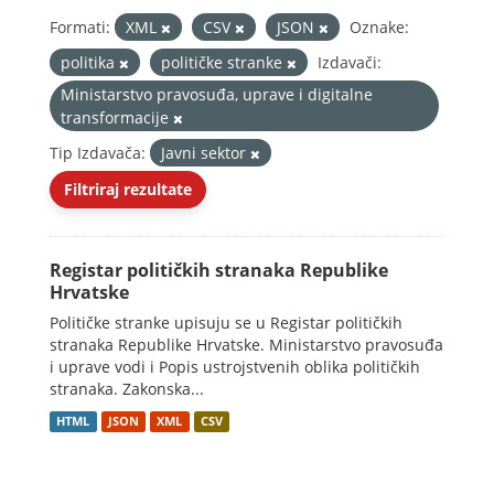
Formati:
XML
CSV
JSON
Oznake:
politika
političke stranke
Izdavači:
Ministarstvo pravosuđa, uprave i digitalne
transformacije
Tip Izdavača:
Javni sektor
Filtriraj rezultate
Registar političkih stranaka Republike
Hrvatske
Političke stranke upisuju se u Registar političkih
stranaka Republike Hrvatske. Ministarstvo pravosuđa
i uprave vodi i Popis ustrojstvenih oblika političkih
stranaka. Zakonska...
HTML
JSON
XML
CSV