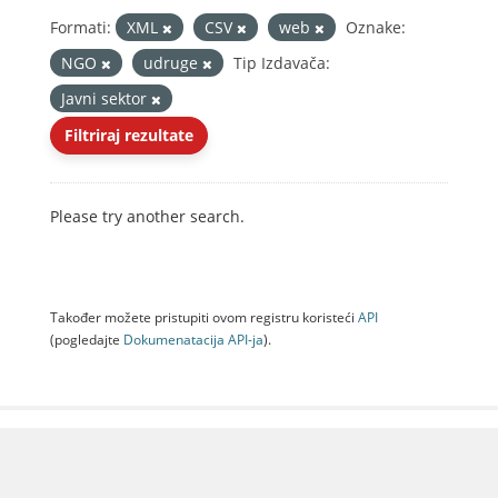
Formati:
XML
CSV
web
Oznake:
NGO
udruge
Tip Izdavača:
Javni sektor
Filtriraj rezultate
Please try another search.
Također možete pristupiti ovom registru koristeći
API
(pogledajte
Dokumenаtаcijа API-jа
).