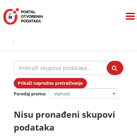
Preskoči
na
sadržaj
Skupovi podаtаkа
Prikaži napredno pretraživanje
Poredaj prema
Nisu pronađeni skupovi
podataka