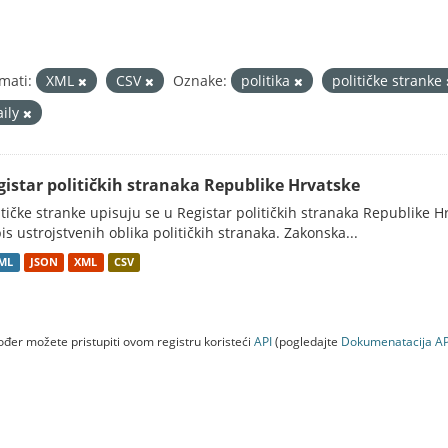
mati:
XML
CSV
Oznake:
politika
političke stranke
aily
gistar političkih stranaka Republike Hrvatske
itičke stranke upisuju se u Registar političkih stranaka Republike H
is ustrojstvenih oblika političkih stranaka. Zakonska...
ML
JSON
XML
CSV
đer možete pristupiti ovom registru koristeći
API
(pogledajte
Dokumenаtаcijа AP