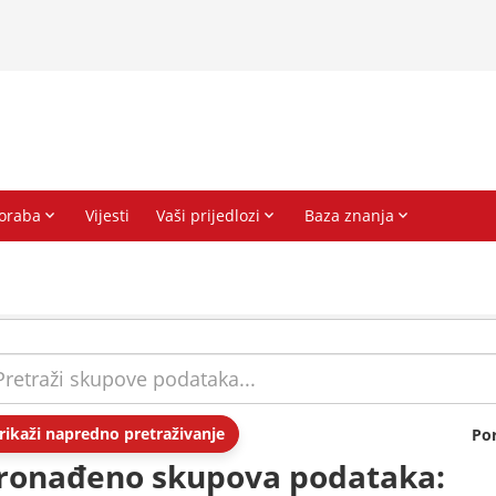
rikaži napredno pretraživanje
Po
ronađeno skupova podataka: