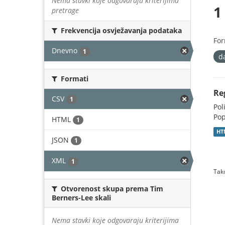
Nema stavki koje odgovaraju kriterijima
1
pretrage
Frekvencija osvježavanja podataka
For
Dnevno
1
d
Formati
Re
CSV
1
Pol
Pop
HTML
1
HT
JSON
1
XML
1
Tako
Otvorenost skupa prema Tim
Berners-Lee skali
Nema stavki koje odgovaraju kriterijima