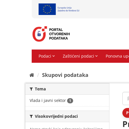
Preskoči
na
sadržaj
Skupovi podаtаkа
Tema
Vlada i javni sektor
1
P
Visokovrijedni podaci
P