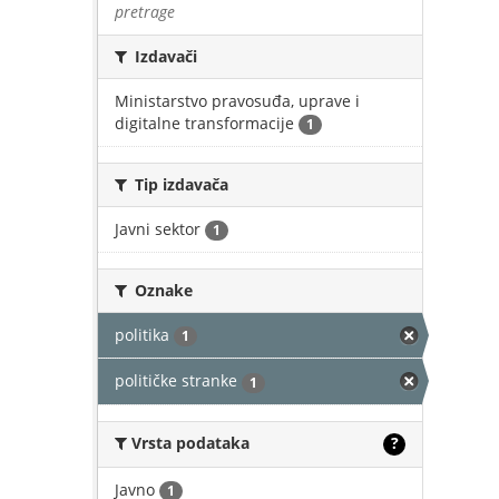
pretrage
Izdavači
Ministarstvo pravosuđa, uprave i
digitalne transformacije
1
Tip izdavača
Javni sektor
1
Oznake
politika
1
političke stranke
1
Vrsta podataka
?
Javno
1