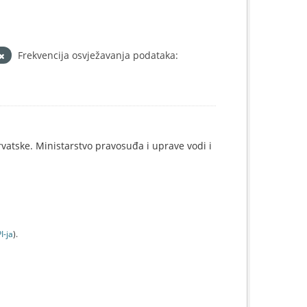
Frekvencija osvježavanja podataka:
rvatske. Ministarstvo pravosuđa i uprave vodi i
I-jа
).