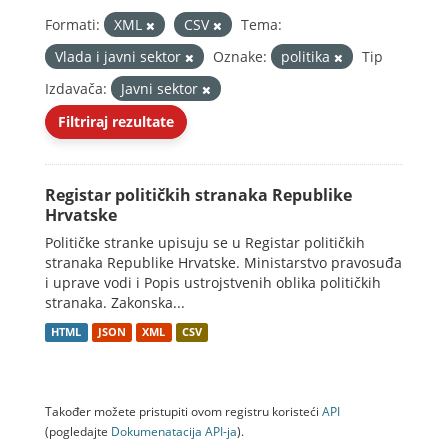
Formati:
XML
CSV
Tema:
Vlada i javni sektor
Oznake:
politika
Tip
Izdavača:
Javni sektor
Filtriraj rezultate
Registar političkih stranaka Republike
Hrvatske
Političke stranke upisuju se u Registar političkih
stranaka Republike Hrvatske. Ministarstvo pravosuđa
i uprave vodi i Popis ustrojstvenih oblika političkih
stranaka. Zakonska...
HTML
JSON
XML
CSV
Također možete pristupiti ovom registru koristeći
API
(pogledajte
Dokumenаtаcijа API-jа
).