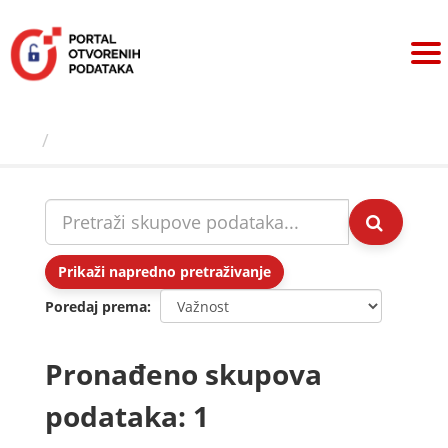
Preskoči
na
sadržaj
Skupovi podаtаkа
Prikaži napredno pretraživanje
Poredaj prema
Pronađeno skupova
podataka: 1