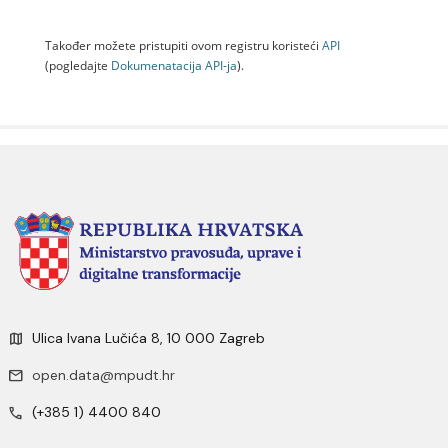
Također možete pristupiti ovom registru koristeći
API
(pogledajte
Dokumenаtаcijа API-jа
).