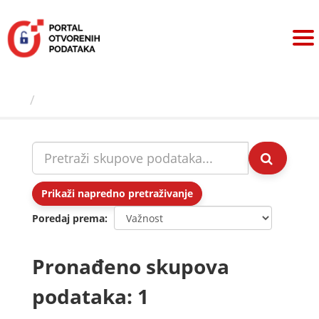
Preskoči
na
sadržaj
Skupovi podаtаkа
Prikaži napredno pretraživanje
Poredaj prema
Pronađeno skupova
podataka: 1