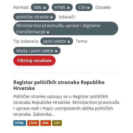
Formati:
XML
HTML
CSV
Oznake:
političke stranke
Izdavači:
Ministarstvo pravosuđa, uprave i digitalne
transformacije
Tip Izdavača:
Javni sektor
Tema:
Vlada i javni sektor
Filtriraj rezultate
Registar političkih stranaka Republike
Hrvatske
Političke stranke upisuju se u Registar političkih
stranaka Republike Hrvatske. Ministarstvo pravosuđa
i uprave vodi i Popis ustrojstvenih oblika političkih
stranaka. Zakonska...
HTML
JSON
XML
CSV