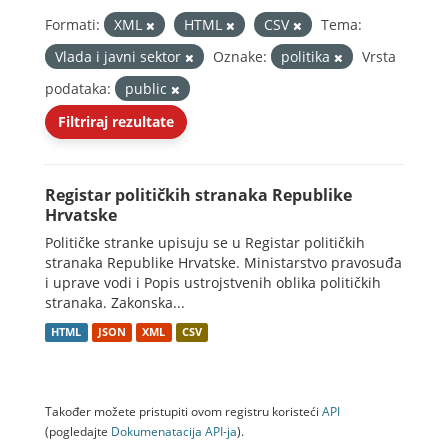
Formati:
XML
HTML
CSV
Tema:
Vlada i javni sektor
Oznake:
politika
Vrsta
podataka:
public
Filtriraj rezultate
Registar političkih stranaka Republike
Hrvatske
Političke stranke upisuju se u Registar političkih
stranaka Republike Hrvatske. Ministarstvo pravosuđa
i uprave vodi i Popis ustrojstvenih oblika političkih
stranaka. Zakonska...
HTML
JSON
XML
CSV
Također možete pristupiti ovom registru koristeći
API
(pogledajte
Dokumenаtаcijа API-jа
).