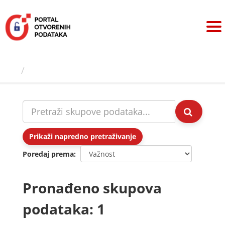
Preskoči
na
sadržaj
Skupovi podаtаkа
Prikaži napredno pretraživanje
Poredaj prema
Pronađeno skupova
podataka: 1