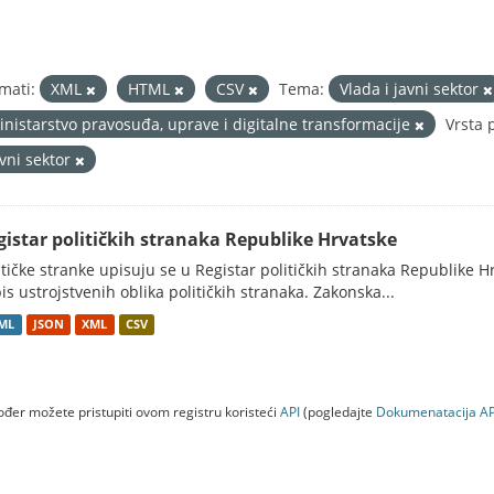
mati:
XML
HTML
CSV
Tema:
Vlada i javni sektor
inistarstvo pravosuđa, uprave i digitalne transformacije
Vrsta 
avni sektor
gistar političkih stranaka Republike Hrvatske
itičke stranke upisuju se u Registar političkih stranaka Republike H
is ustrojstvenih oblika političkih stranaka. Zakonska...
ML
JSON
XML
CSV
đer možete pristupiti ovom registru koristeći
API
(pogledajte
Dokumenаtаcijа AP