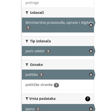
pretrage
Izdavači
Ministarstvo pravosuđa, uprave i digitalne transfor
1
Tip izdavača
Javni sektor
1
Oznake
politika
1
političke stranke
1
Vrsta podataka
?
Javno
1