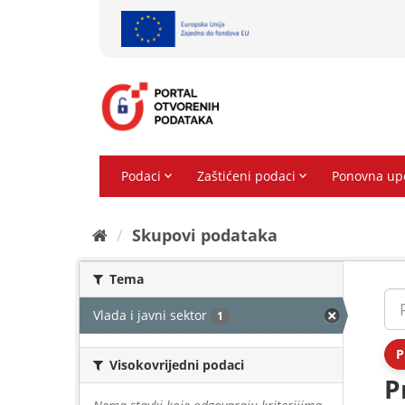
Preskoči
na
sadržaj
Skupovi podаtаkа
Tema
Vlada i javni sektor
1
P
Visokovrijedni podaci
P