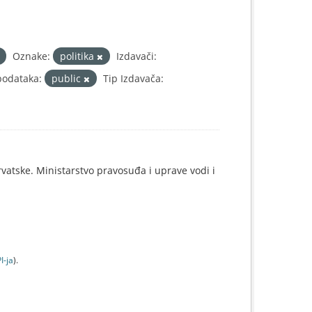
Oznake:
politika
Izdavači:
podataka:
public
Tip Izdavača:
rvatske. Ministarstvo pravosuđa i uprave vodi i
I-jа
).