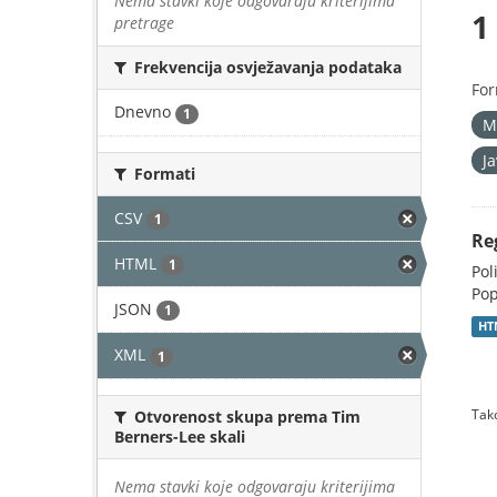
Nema stavki koje odgovaraju kriterijima
1
pretrage
Frekvencija osvježavanja podataka
For
Dnevno
1
M
J
Formati
CSV
1
Re
HTML
1
Pol
Pop
JSON
1
HT
XML
1
Tako
Otvorenost skupa prema Tim
Berners-Lee skali
Nema stavki koje odgovaraju kriterijima