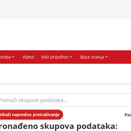
rikaži napredno pretraživanje
Po
ronađeno skupova podataka: