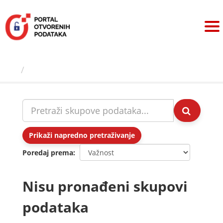
Preskoči
na
sadržaj
Skupovi podаtаkа
Prikaži napredno pretraživanje
Poredaj prema
Nisu pronađeni skupovi
podataka