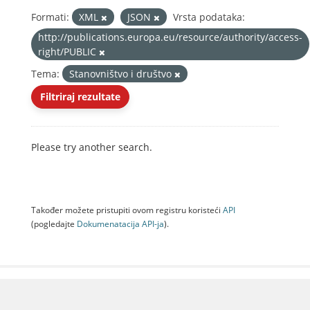
Formati:
XML
JSON
Vrsta podataka:
http://publications.europa.eu/resource/authority/access-
right/PUBLIC
Tema:
Stanovništvo i društvo
Filtriraj rezultate
Please try another search.
Također možete pristupiti ovom registru koristeći
API
(pogledajte
Dokumenаtаcijа API-jа
).