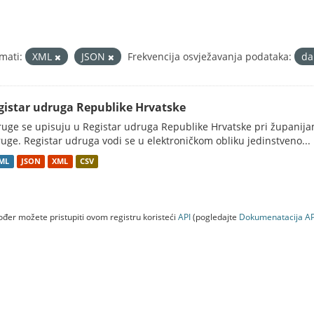
mati:
XML
JSON
Frekvencija osvježavanja podataka:
da
gistar udruga Republike Hrvatske
uge se upisuju u Registar udruga Republike Hrvatske pri županij
uge. Registar udruga vodi se u elektroničkom obliku jedinstveno...
ML
JSON
XML
CSV
đer možete pristupiti ovom registru koristeći
API
(pogledajte
Dokumenаtаcijа AP