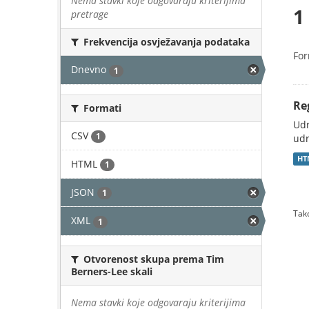
Nema stavki koje odgovaraju kriterijima
1
pretrage
Frekvencija osvježavanja podataka
For
Dnevno
1
Re
Formati
Udr
CSV
1
udr
HT
HTML
1
JSON
1
Tako
XML
1
Otvorenost skupa prema Tim
Berners-Lee skali
Nema stavki koje odgovaraju kriterijima