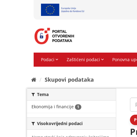
Preskoči
na
sadržaj
Skupovi podаtаkа
Tema
Ekonomija i financije
1
P
Visokovrijedni podaci
P