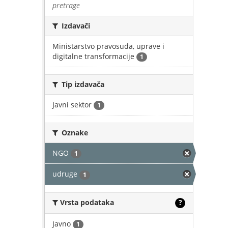
pretrage
Izdavači
Ministarstvo pravosuđa, uprave i
digitalne transformacije
1
Tip izdavača
Javni sektor
1
Oznake
NGO
1
udruge
1
Vrsta podataka
?
Javno
1