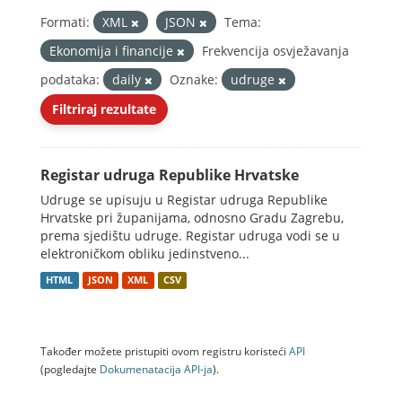
Formati:
XML
JSON
Tema:
Ekonomija i financije
Frekvencija osvježavanja
podataka:
daily
Oznake:
udruge
Filtriraj rezultate
Registar udruga Republike Hrvatske
Udruge se upisuju u Registar udruga Republike
Hrvatske pri županijama, odnosno Gradu Zagrebu,
prema sjedištu udruge. Registar udruga vodi se u
elektroničkom obliku jedinstveno...
HTML
JSON
XML
CSV
Također možete pristupiti ovom registru koristeći
API
(pogledajte
Dokumenаtаcijа API-jа
).