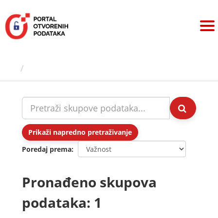
Preskoči
na
sadržaj
Skupovi podаtаkа
Prikaži napredno pretraživanje
Poredaj prema
Pronađeno skupova
podataka: 1