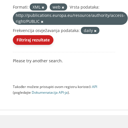
Formati:
XML
web
Vrsta podataka:
http://publications.europa.eu/resource/authority/access-
right/PUBLIC
Frekvencija osvježavanja podataka:
daily
Filtriraj rezultate
Please try another search.
Također možete pristupiti ovom registru koristeći
API
(pogledajte
Dokumenаtаcijа API-jа
).