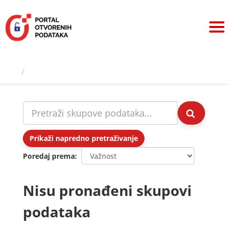
Preskoči
na
sadržaj
Skupovi podаtаkа
Prikaži napredno pretraživanje
Poredaj prema
Nisu pronađeni skupovi
podataka