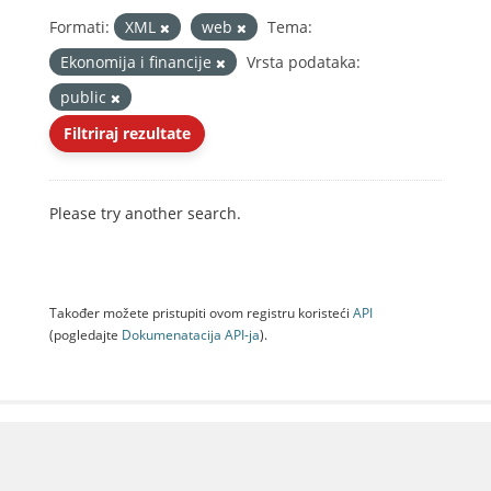
Formati:
XML
web
Tema:
Ekonomija i financije
Vrsta podataka:
public
Filtriraj rezultate
Please try another search.
Također možete pristupiti ovom registru koristeći
API
(pogledajte
Dokumenаtаcijа API-jа
).