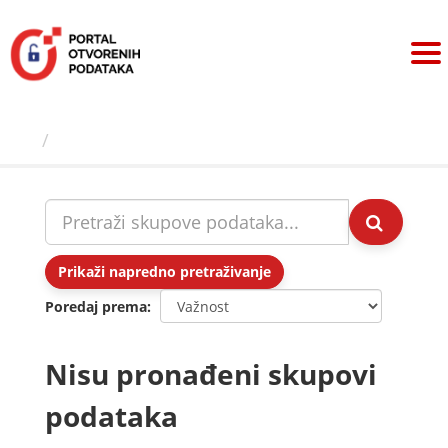
Preskoči
na
sadržaj
Skupovi podаtаkа
Prikaži napredno pretraživanje
Poredaj prema
Nisu pronađeni skupovi
podataka