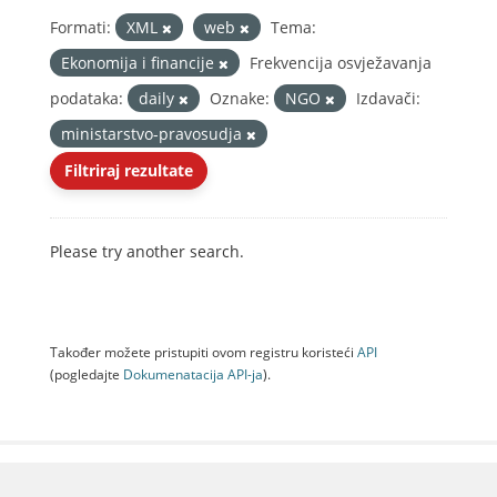
Formati:
XML
web
Tema:
Ekonomija i financije
Frekvencija osvježavanja
podataka:
daily
Oznake:
NGO
Izdavači:
ministarstvo-pravosudja
Filtriraj rezultate
Please try another search.
Također možete pristupiti ovom registru koristeći
API
(pogledajte
Dokumenаtаcijа API-jа
).