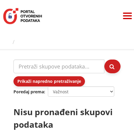
Preskoči
na
sadržaj
Skupovi podаtаkа
Prikaži napredno pretraživanje
Poredaj prema
Nisu pronađeni skupovi
podataka