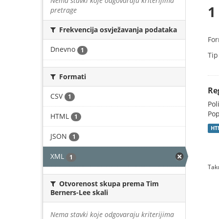
Nema stavki koje odgovaraju kriterijima
1
pretrage
Frekvencija osvježavanja podataka
For
Dnevno
1
Tip
Formati
Re
CSV
1
Pol
Pop
HTML
1
HT
JSON
1
XML
1
Tako
Otvorenost skupa prema Tim
Berners-Lee skali
Nema stavki koje odgovaraju kriterijima