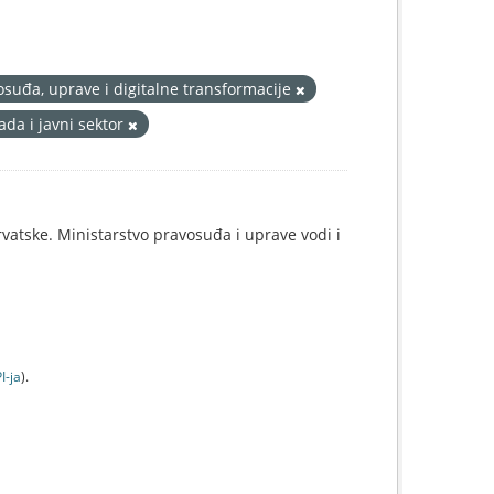
osuđa, uprave i digitalne transformacije
ada i javni sektor
rvatske. Ministarstvo pravosuđa i uprave vodi i
I-jа
).