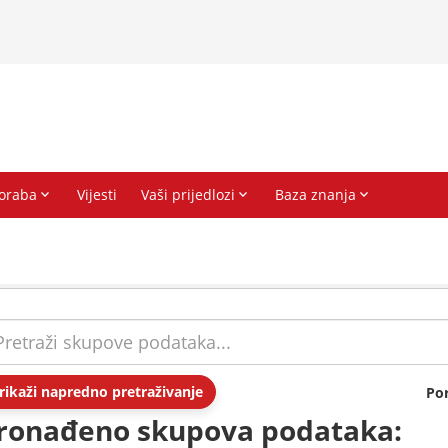
rikaži napredno pretraživanje
Po
ronađeno skupova podataka: