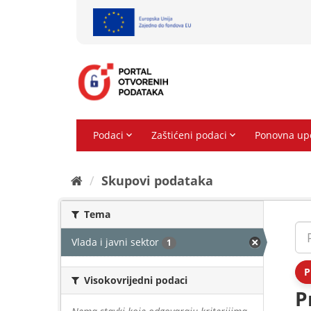
Preskoči
na
sadržaj
Skupovi podаtаkа
Tema
Vlada i javni sektor
1
P
Visokovrijedni podaci
P