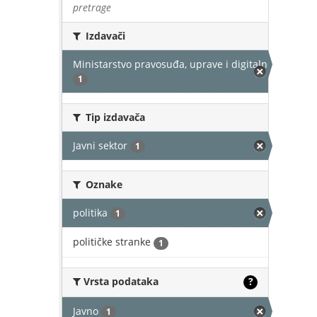
pretrage
Izdavači
Ministarstvo pravosuđa, uprave i digitalne transfor
1
Tip izdavača
Javni sektor
1
Oznake
politika
1
političke stranke
1
Vrsta podataka
?
Javno
1