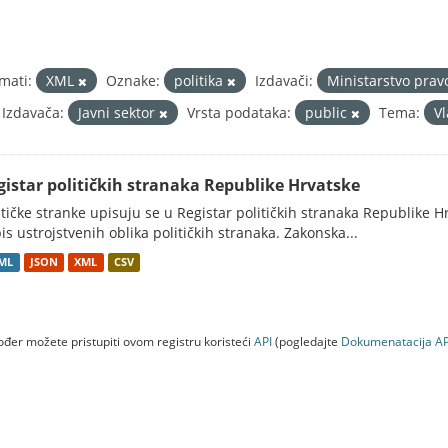
mati:
XML
Oznake:
politika
Izdavači:
Ministarstvo prav
 Izdavača:
Javni sektor
Vrsta podataka:
public
Tema:
Vl
gistar političkih stranaka Republike Hrvatske
itičke stranke upisuju se u Registar političkih stranaka Republike H
is ustrojstvenih oblika političkih stranaka. Zakonska...
ML
JSON
XML
CSV
đer možete pristupiti ovom registru koristeći
API
(pogledajte
Dokumenаtаcijа AP