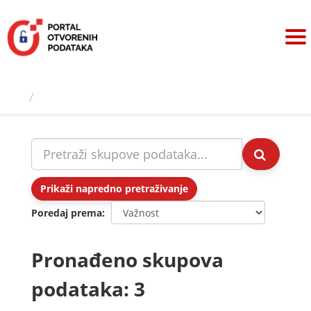
Preskoči
na
sadržaj
Skupovi podаtаkа
Prikaži napredno pretraživanje
Poredaj prema
Pronađeno skupova
podataka: 3