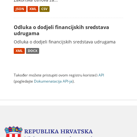
JSON
XML
CSV
Odluka o dodjeli financijskih sredstava
udrugama
Odluka o dodjeli financijskih sredstava udrugama
XML
DOCX
Također možete pristupiti ovom registru koristeći
API
(pogledajte
Dokumenаtаcijа API-jа
).