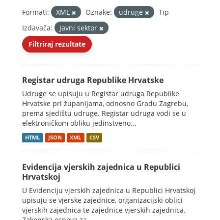
Formati:
XML
Oznake:
udruge
Tip
Izdavača:
Javni sektor
Filtriraj rezultate
Registar udruga Republike Hrvatske
Udruge se upisuju u Registar udruga Republike
Hrvatske pri županijama, odnosno Gradu Zagrebu,
prema sjedištu udruge. Registar udruga vodi se u
elektroničkom obliku jedinstveno...
HTML
JSON
XML
CSV
Evidencija vjerskih zajednica u Republici
Hrvatskoj
U Evidenciju vjerskih zajednica u Republici Hrvatskoj
upisuju se vjerske zajednice, organizacijski oblici
vjerskih zajednica te zajednice vjerskih zajednica.
Zakonska osnova za...