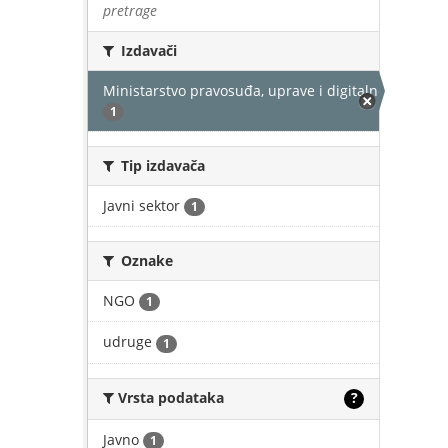
pretrage
Izdavači
Ministarstvo pravosuđa, uprave i digitalne transfor
1
Tip izdavača
Javni sektor
1
Oznake
NGO
1
udruge
1
Vrsta podataka
?
Javno
1