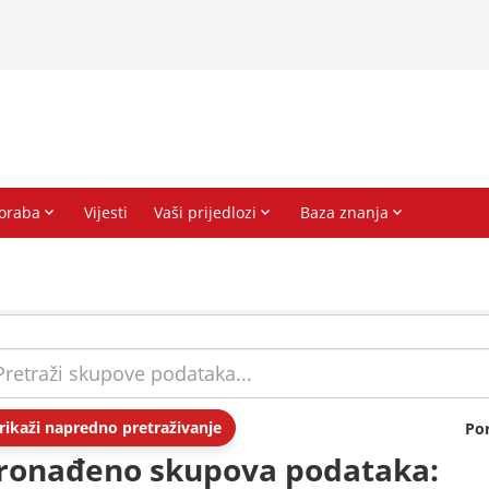
rikaži napredno pretraživanje
Po
ronađeno skupova podataka: