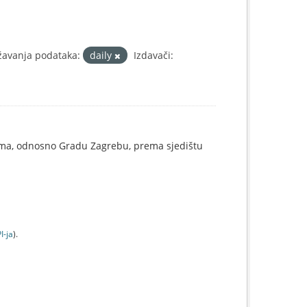
žavanja podataka:
daily
Izdavači:
ama, odnosno Gradu Zagrebu, prema sjedištu
I-jа
).