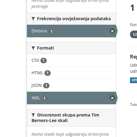
Nema stavki koje odgovaraju kriterijima
1
pretrage
Frekvencija osvježavanja podataka
For
Dnevno
1
M
Formati
Re
CSV
1
Udr
udr
HTML
1
HT
JSON
1
XML
1
Tako
Otvorenost skupa prema Tim
Berners-Lee skali
Nema stavki koje odgovaraju kriterijima