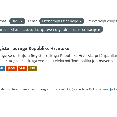
mati:
XML
Tema:
Ekonomija i financije
Frekvencija osvje
inistarstvo pravosuđa, uprave i digitalne transformacije
gistar udruga Republike Hrvatske
uge se upisuju u Registar udruga Republike Hrvatske pri županij
uge. Registar udruga vodi se u elektroničkom obliku jedinstveno...
ML
JSON
XML
CSV
đer možete pristupiti ovom registru koristeći
API
(pogledajte
Dokumenаtаcijа AP