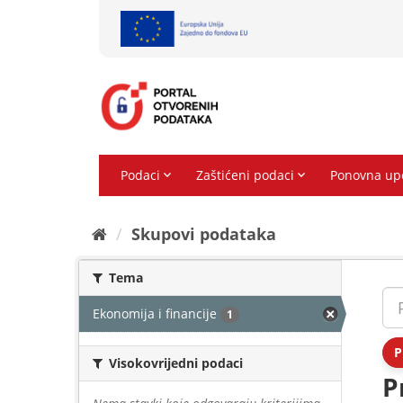
Preskoči
na
sadržaj
Skupovi podаtаkа
Tema
Ekonomija i financije
1
P
Visokovrijedni podaci
P