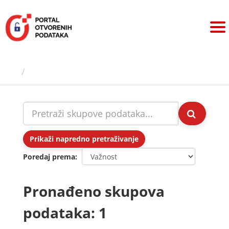
Preskoči
na
sadržaj
Skupovi podаtаkа
Prikaži napredno pretraživanje
Poredaj prema
Pronađeno skupova
podataka: 1