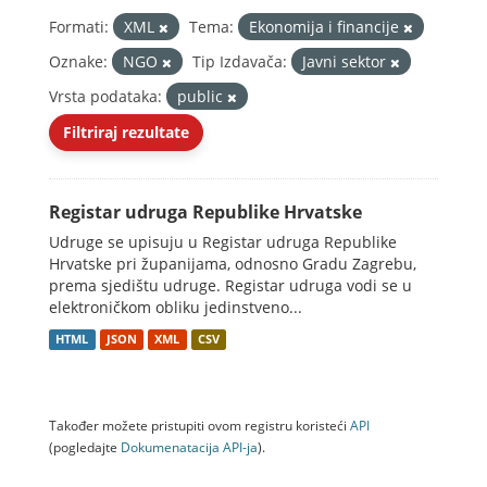
Formati:
XML
Tema:
Ekonomija i financije
Oznake:
NGO
Tip Izdavača:
Javni sektor
Vrsta podataka:
public
Filtriraj rezultate
Registar udruga Republike Hrvatske
Udruge se upisuju u Registar udruga Republike
Hrvatske pri županijama, odnosno Gradu Zagrebu,
prema sjedištu udruge. Registar udruga vodi se u
elektroničkom obliku jedinstveno...
HTML
JSON
XML
CSV
Također možete pristupiti ovom registru koristeći
API
(pogledajte
Dokumenаtаcijа API-jа
).