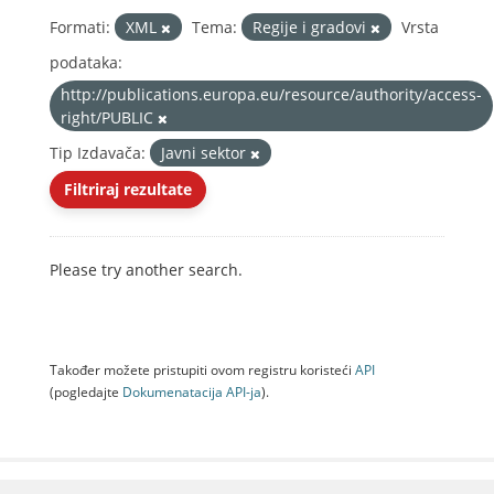
Formati:
XML
Tema:
Regije i gradovi
Vrsta
podataka:
http://publications.europa.eu/resource/authority/access-
right/PUBLIC
Tip Izdavača:
Javni sektor
Filtriraj rezultate
Please try another search.
Također možete pristupiti ovom registru koristeći
API
(pogledajte
Dokumenаtаcijа API-jа
).