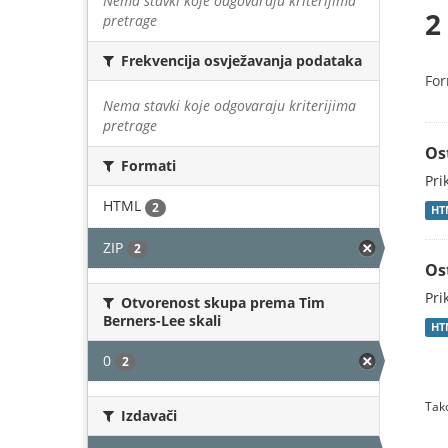
Nema stavki koje odgovaraju kriterijima
2
pretrage
Frekvencija osvježavanja podataka
For
Nema stavki koje odgovaraju kriterijima
pretrage
Os
Formati
Pri
HTML
2
HT
ZIP
2
Os
Pri
Otvorenost skupa prema Tim
Berners-Lee skali
HT
0
2
Tako
Izdavači