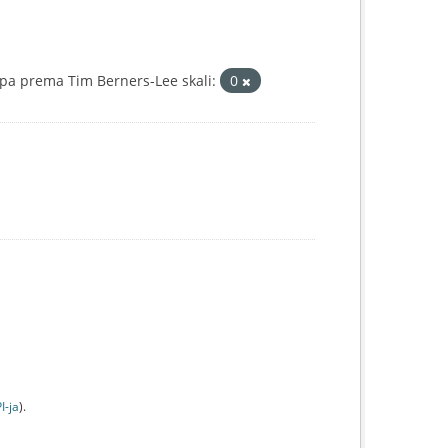
pa prema Tim Berners-Lee skali:
0
I-jа
).