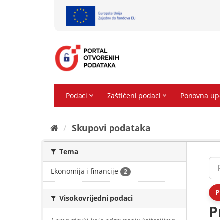
Preskoči
na
sadržaj
Skupovi podаtаkа
Tema
Ekonomija i financije
2
P
Visokovrijedni podaci
P