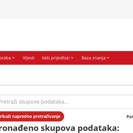
rikaži napredno pretraživanje
Po
ronađeno skupova podataka: