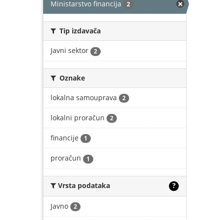
Ministarstvo financija
2
Tip izdavača
Javni sektor
2
Oznake
lokalna samouprava
2
lokalni proračun
2
financije
1
proračun
1
Vrsta podataka
?
Javno
2