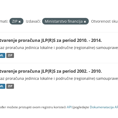
mati:
ZIP
Izdavači:
Ministarstvo financija
Otvorenost sku
tvarenje proračuna JLP(R)S za period 2010. - 2014.
kaz proračuna jedinica lokalne i područne (regionalne) samouprave
ML
ZIP
tvarenje proračuna JLP(R)S za period 2002. - 2010.
kaz proračuna jedinica lokalne i područne (regionalne) samouprave
ML
ZIP
đer možete pristupiti ovom registru koristeći
API
(pogledajte
Dokumenаtаcijа AP