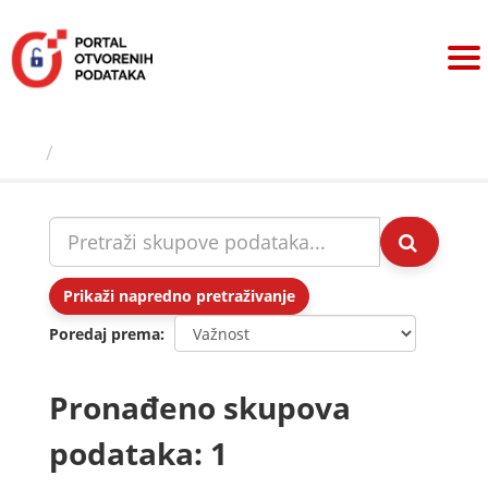
Preskoči
na
sadržaj
Skupovi podаtаkа
Prikaži napredno pretraživanje
Poredaj prema
Pronađeno skupova
podataka: 1