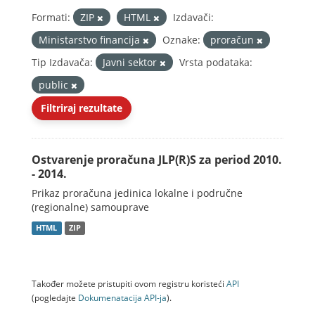
Formati:
ZIP
HTML
Izdavači:
Ministarstvo financija
Oznake:
proračun
Tip Izdavača:
Javni sektor
Vrsta podataka:
public
Filtriraj rezultate
Ostvarenje proračuna JLP(R)S za period 2010.
- 2014.
Prikaz proračuna jedinica lokalne i područne
(regionalne) samouprave
HTML
ZIP
Također možete pristupiti ovom registru koristeći
API
(pogledajte
Dokumenаtаcijа API-jа
).