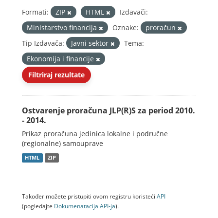
Formati:
ZIP
HTML
Izdavači:
Ministarstvo financija
Oznake:
proračun
Tip Izdavača:
Javni sektor
Tema:
Ekonomija i financije
Filtriraj rezultate
Ostvarenje proračuna JLP(R)S za period 2010.
- 2014.
Prikaz proračuna jedinica lokalne i područne
(regionalne) samouprave
HTML
ZIP
Također možete pristupiti ovom registru koristeći
API
(pogledajte
Dokumenаtаcijа API-jа
).