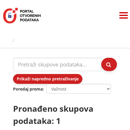
Preskoči
na
sadržaj
Skupovi podаtаkа
Prikaži napredno pretraživanje
Poredaj prema
Pronađeno skupova
podataka: 1