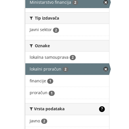
Ministarstvo financija
2
Tip izdavača
Javni sektor
2
Oznake
lokalna samouprava
2
lokalni proračun
2
financije
1
proračun
1
Vrsta podataka
?
Javno
2