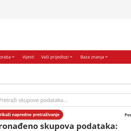
rikaži napredno pretraživanje
Po
ronađeno skupova podataka: