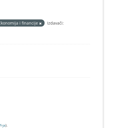
Ekonomija i financije
Izdavači:
I-jа
).