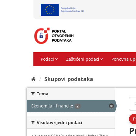
Preskoči
na
sadržaj
Skupovi podаtаkа
Tema
Ekonomija i financije
2
P
Visokovrijedni podaci
P