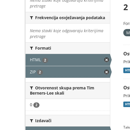
Nema stavki koje odgovaraju kriterijima
2
pretrage
Frekvencija osvježavanja podataka
For
Nema stavki koje odgovaraju kriterijima
M
pretrage
Formati
Os
HTML
2
Pri
HT
ZIP
2
Os
Otvorenost skupa prema Tim
Berners-Lee skali
Pri
0
HT
2
Izdavači
Tako