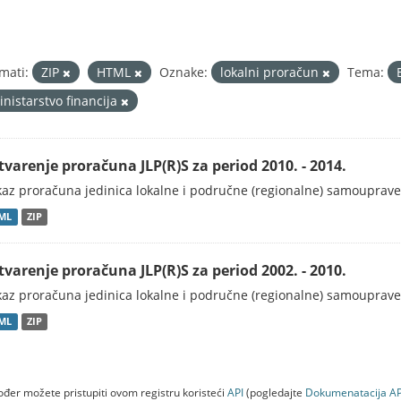
mati:
ZIP
HTML
Oznake:
lokalni proračun
Tema:
inistarstvo financija
tvarenje proračuna JLP(R)S za period 2010. - 2014.
kaz proračuna jedinica lokalne i područne (regionalne) samouprave
ML
ZIP
tvarenje proračuna JLP(R)S za period 2002. - 2010.
kaz proračuna jedinica lokalne i područne (regionalne) samouprave
ML
ZIP
đer možete pristupiti ovom registru koristeći
API
(pogledajte
Dokumenаtаcijа AP