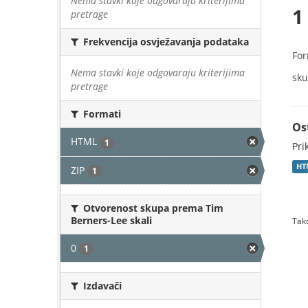
Nema stavki koje odgovaraju kriterijima
1
pretrage
Frekvencija osvježavanja podataka
For
Nema stavki koje odgovaraju kriterijima
sku
pretrage
Formati
Os
HTML
1
Pri
HT
ZIP
1
Otvorenost skupa prema Tim
Berners-Lee skali
Tako
0
1
Izdavači