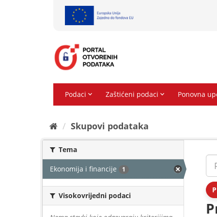
Preskoči
na
sadržaj
Skupovi podаtаkа
Tema
Ekonomija i financije
1
P
Visokovrijedni podaci
P