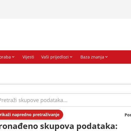
rikaži napredno pretraživanje
Po
ronađeno skupova podataka: