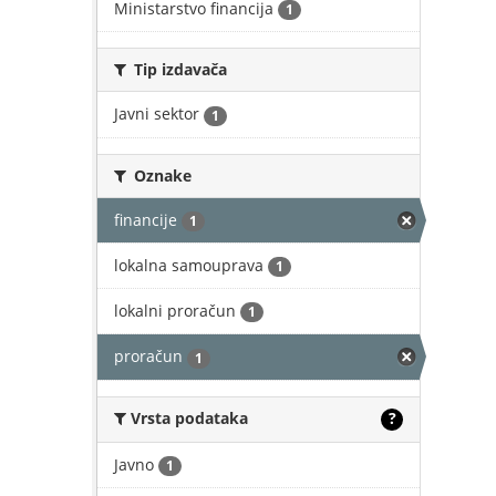
Ministarstvo financija
1
Tip izdavača
Javni sektor
1
Oznake
financije
1
lokalna samouprava
1
lokalni proračun
1
proračun
1
Vrsta podataka
?
Javno
1