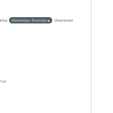
ema:
Ekonomija i financije
Otvorenost
I-jа
).