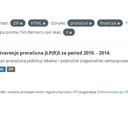
mati:
ZIP
HTML
Oznake:
proračun
financije
T
pa prema Tim Berners-Lee skali:
0
tvarenje proračuna JLP(R)S za period 2010. - 2014.
kaz proračuna jedinica lokalne i područne (regionalne) samouprave
ML
ZIP
đer možete pristupiti ovom registru koristeći
API
(pogledajte
Dokumenаtаcijа AP