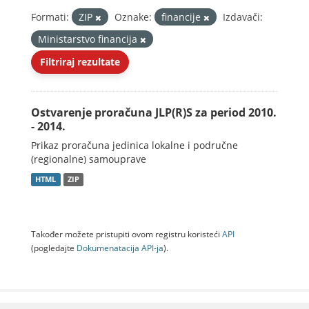
Formati:
ZIP
Oznake:
financije
Izdavači:
Ministarstvo financija
Filtriraj rezultate
Ostvarenje proračuna JLP(R)S za period 2010.
- 2014.
Prikaz proračuna jedinica lokalne i područne
(regionalne) samouprave
HTML
ZIP
Također možete pristupiti ovom registru koristeći
API
(pogledajte
Dokumenаtаcijа API-jа
).