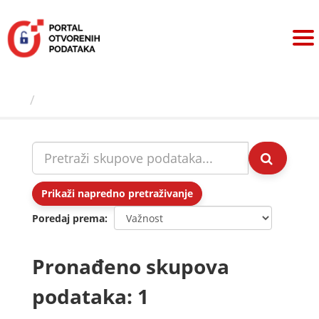
Preskoči
na
sadržaj
Skupovi podаtаkа
Prikaži napredno pretraživanje
Poredaj prema
Pronađeno skupova
podataka: 1