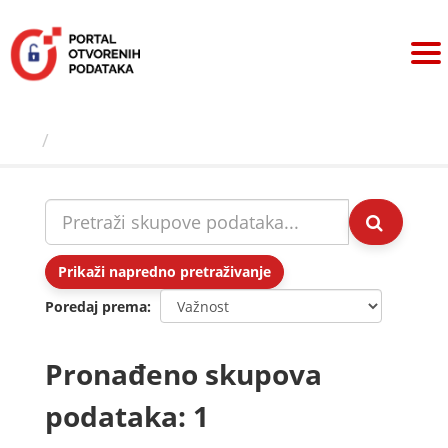
Preskoči
na
sadržaj
Skupovi podаtаkа
Prikaži napredno pretraživanje
Poredaj prema
Pronađeno skupova
podataka: 1