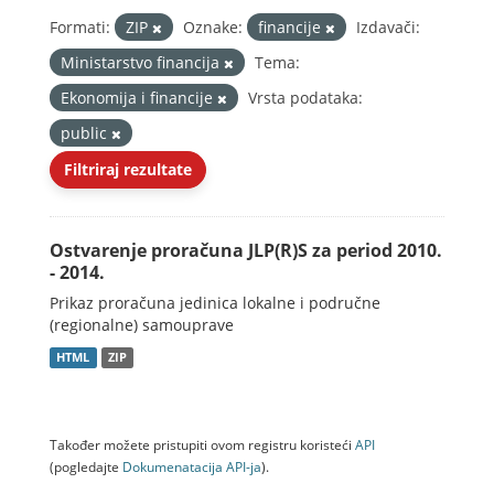
Formati:
ZIP
Oznake:
financije
Izdavači:
Ministarstvo financija
Tema:
Ekonomija i financije
Vrsta podataka:
public
Filtriraj rezultate
Ostvarenje proračuna JLP(R)S za period 2010.
- 2014.
Prikaz proračuna jedinica lokalne i područne
(regionalne) samouprave
HTML
ZIP
Također možete pristupiti ovom registru koristeći
API
(pogledajte
Dokumenаtаcijа API-jа
).