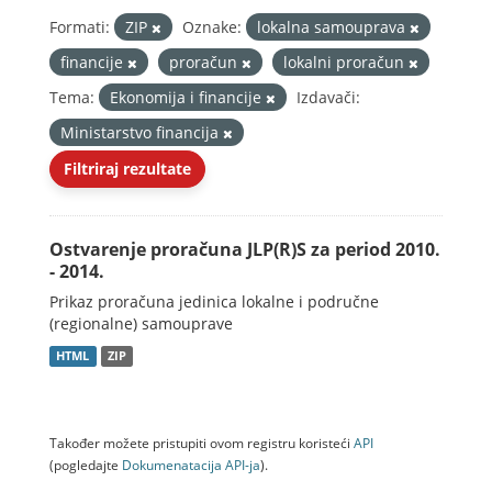
Formati:
ZIP
Oznake:
lokalna samouprava
financije
proračun
lokalni proračun
Tema:
Ekonomija i financije
Izdavači:
Ministarstvo financija
Filtriraj rezultate
Ostvarenje proračuna JLP(R)S za period 2010.
- 2014.
Prikaz proračuna jedinica lokalne i područne
(regionalne) samouprave
HTML
ZIP
Također možete pristupiti ovom registru koristeći
API
(pogledajte
Dokumenаtаcijа API-jа
).