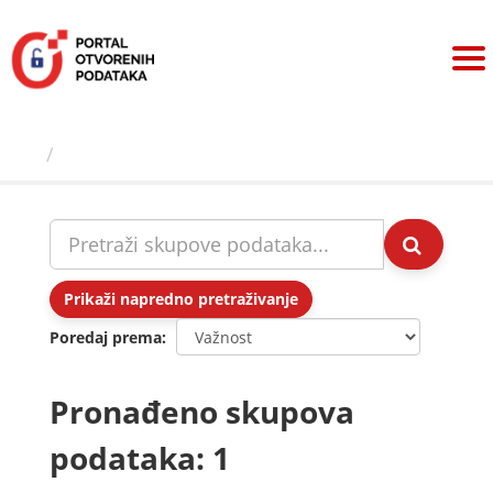
Preskoči
na
sadržaj
Skupovi podаtаkа
Prikaži napredno pretraživanje
Poredaj prema
Pronađeno skupova
podataka: 1