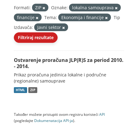
Formati:
ZIP
Oznake:
lokalna samouprava
financije
Tema:
Ekonomija i financije
Tip
Izdavača:
Javni sektor
Filtriraj rezultate
Ostvarenje proračuna JLP(R)S za period 2010.
- 2014.
Prikaz proračuna jedinica lokalne i područne
(regionalne) samouprave
HTML
ZIP
Također možete pristupiti ovom registru koristeći
API
(pogledajte
Dokumenаtаcijа API-jа
).