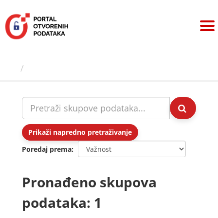
Preskoči
na
sadržaj
Skupovi podаtаkа
Prikaži napredno pretraživanje
Poredaj prema
Pronađeno skupova
podataka: 1