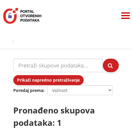
Preskoči
na
sadržaj
Skupovi podаtаkа
Prikaži napredno pretraživanje
Poredaj prema
Pronađeno skupova
podataka: 1