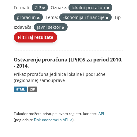
Formati:
ZIP
Oznake:
lokalni proračun
proračun
Tema:
Ekonomija i financije
Tip
Izdavača:
Javni sektor
Filtriraj rezultate
Ostvarenje proračuna JLP(R)S za period 2010.
- 2014.
Prikaz proračuna jedinica lokalne i područne
(regionalne) samouprave
HTML
ZIP
Također možete pristupiti ovom registru koristeći
API
(pogledajte
Dokumenаtаcijа API-jа
).