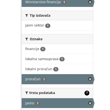
Ministarstvo financija
1
Tip izdavača
Javni sektor
1
Oznake
financije
1
lokalna samouprava
1
lokalni proračun
1
proračun
1
Vrsta podataka
?
Javno
1