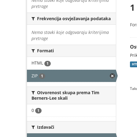
Nema stavki koje odgovaraju kriterijima
1
pretrage
Frekvencija osvježavanja podataka
For
Nema stavki koje odgovaraju kriterijima
pretrage
Os
Formati
Pri
HTML
1
HT
ZIP
1
Tako
Otvorenost skupa prema Tim
Berners-Lee skali
0
1
Izdavači