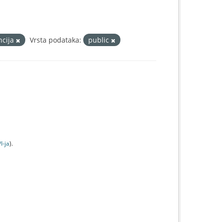
ncija
Vrsta podataka:
public
I-jа
).