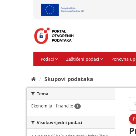
Preskoči
na
sadržaj
Skupovi podаtаkа
Tema
Ekonomija i financije
1
P
Visokovrijedni podaci
P