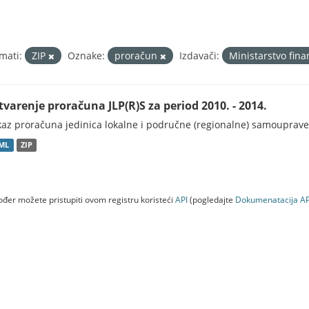
mati:
ZIP
Oznake:
proračun
Izdavači:
Ministarstvo fina
tvarenje proračuna JLP(R)S za period 2010. - 2014.
kaz proračuna jedinica lokalne i područne (regionalne) samouprave
ML
ZIP
đer možete pristupiti ovom registru koristeći
API
(pogledajte
Dokumenаtаcijа AP