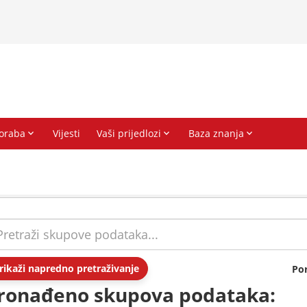
rikaži napredno pretraživanje
Po
ronađeno skupova podataka: