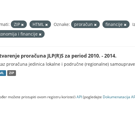
mati:
ZIP
HTML
Oznake:
proračun
financije
I
konomija i financije
tvarenje proračuna JLP(R)S za period 2010. - 2014.
kaz proračuna jedinica lokalne i područne (regionalne) samouprave
ML
ZIP
đer možete pristupiti ovom registru koristeći
API
(pogledajte
Dokumenаtаcijа AP