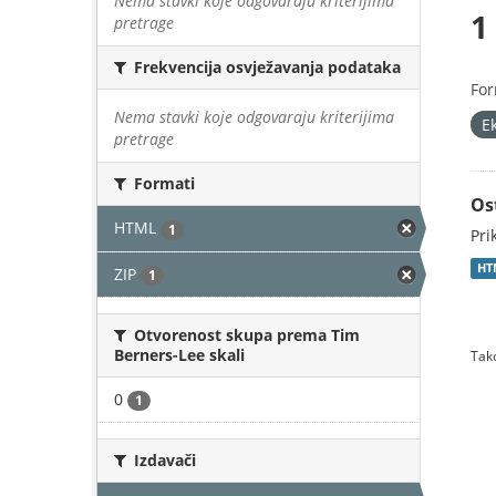
Nema stavki koje odgovaraju kriterijima
1
pretrage
Frekvencija osvježavanja podataka
For
Nema stavki koje odgovaraju kriterijima
E
pretrage
Formati
Os
HTML
1
Pri
HT
ZIP
1
Otvorenost skupa prema Tim
Berners-Lee skali
Tako
0
1
Izdavači