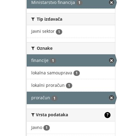
Ministarstvo financija
1
Tip izdavača
Javni sektor
1
Oznake
financije
1
lokalna samouprava
1
lokalni proračun
1
proračun
1
Vrsta podataka
?
Javno
1