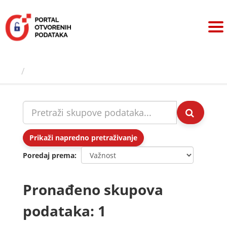
Preskoči
na
sadržaj
Skupovi podаtаkа
Prikaži napredno pretraživanje
Poredaj prema
Pronađeno skupova
podataka: 1