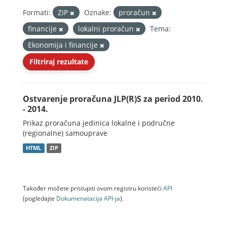
Formati:
ZIP
Oznake:
proračun
financije
lokalni proračun
Tema:
Ekonomija i financije
Filtriraj rezultate
Ostvarenje proračuna JLP(R)S za period 2010.
- 2014.
Prikaz proračuna jedinica lokalne i područne
(regionalne) samouprave
HTML
ZIP
Također možete pristupiti ovom registru koristeći
API
(pogledajte
Dokumenаtаcijа API-jа
).