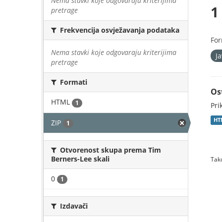
Nema stavki koje odgovaraju kriterijima
1
pretrage
Frekvencija osvježavanja podataka
For
Nema stavki koje odgovaraju kriterijima
J
pretrage
Formati
Os
HTML
1
Pri
HT
ZIP
1
Otvorenost skupa prema Tim
Berners-Lee skali
Tako
0
1
Izdavači