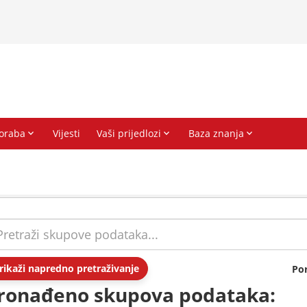
rikaži napredno pretraživanje
Po
ronađeno skupova podataka: