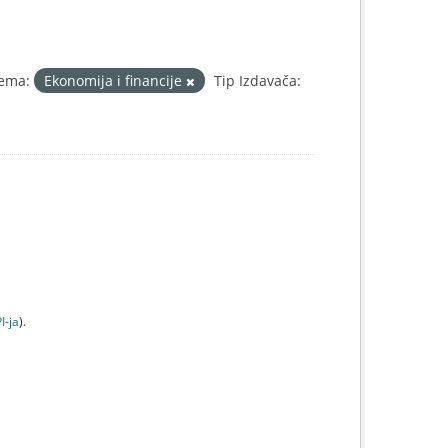
ema:
Ekonomija i financije
Tip Izdavača:
I-jа
).