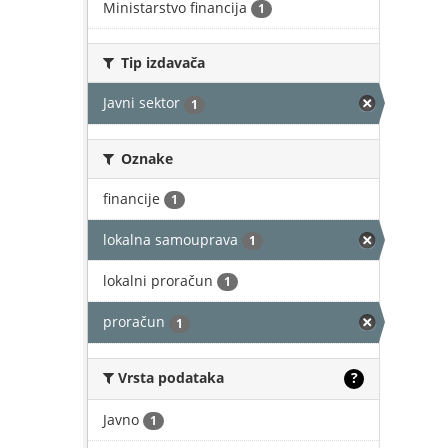
Ministarstvo financija
1
Tip izdavača
Javni sektor
1
Oznake
financije
1
lokalna samouprava
1
lokalni proračun
1
proračun
1
Vrsta podataka
?
Javno
1