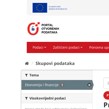
Preskoči
na
sadržaj
Skupovi podаtаkа
Tema
Ekonomija i financije
1
P
Visokovrijedni podaci
P