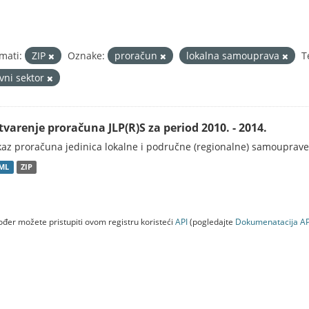
mati:
ZIP
Oznake:
proračun
lokalna samouprava
T
avni sektor
tvarenje proračuna JLP(R)S za period 2010. - 2014.
kaz proračuna jedinica lokalne i područne (regionalne) samouprave
ML
ZIP
đer možete pristupiti ovom registru koristeći
API
(pogledajte
Dokumenаtаcijа AP