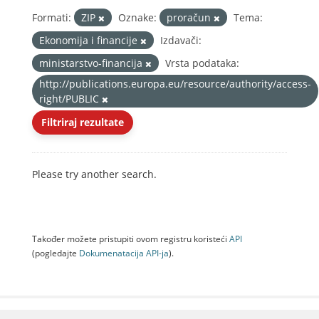
Formati:
ZIP
Oznake:
proračun
Tema:
Ekonomija i financije
Izdavači:
ministarstvo-financija
Vrsta podataka:
http://publications.europa.eu/resource/authority/access-
right/PUBLIC
Filtriraj rezultate
Please try another search.
Također možete pristupiti ovom registru koristeći
API
(pogledajte
Dokumenаtаcijа API-jа
).