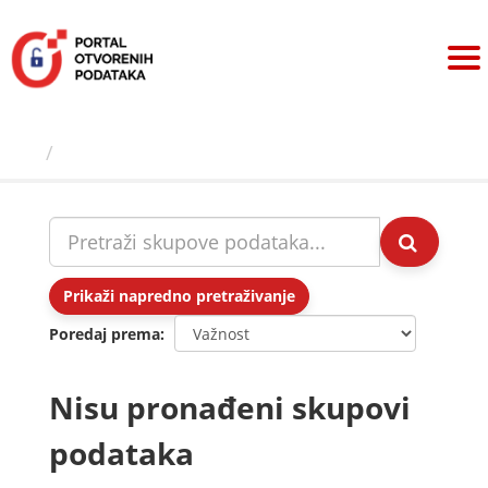
Preskoči
na
sadržaj
Skupovi podаtаkа
Prikaži napredno pretraživanje
Poredaj prema
Nisu pronađeni skupovi
podataka