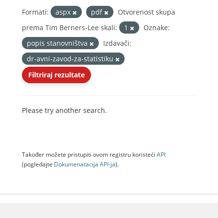
Formati:
aspx
pdf
Otvorenost skupa
prema Tim Berners-Lee skali:
1
Oznake:
popis stanovništva
Izdavači:
dr-avni-zavod-za-statistiku
Filtriraj rezultate
Please try another search.
Također možete pristupiti ovom registru koristeći
API
(pogledajte
Dokumenаtаcijа API-jа
).