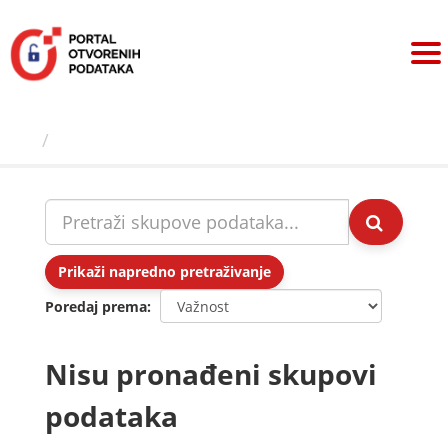
Preskoči
na
sadržaj
Skupovi podаtаkа
Prikaži napredno pretraživanje
Poredaj prema
Nisu pronađeni skupovi
podataka