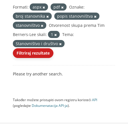
Formati:
aspx
pdf
Oznake:
broj stanovnika
popis stanovništva
stanovništvo
Otvorenost skupa prema Tim
Berners-Lee skali:
1
Tema:
Stanovništvo i društvo
Filtriraj rezultate
Please try another search.
Također možete pristupiti ovom registru koristeći
API
(pogledajte
Dokumenаtаcijа API-jа
).