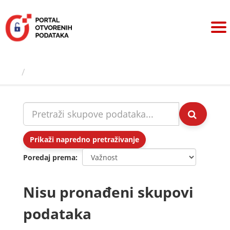
Preskoči
na
sadržaj
Skupovi podаtаkа
Prikaži napredno pretraživanje
Poredaj prema
Nisu pronađeni skupovi
podataka