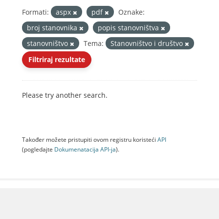
Formati:
aspx
pdf
Oznake:
broj stanovnika
popis stanovništva
stanovništvo
Tema:
Stanovništvo i društvo
Filtriraj rezultate
Please try another search.
Također možete pristupiti ovom registru koristeći
API
(pogledajte
Dokumenаtаcijа API-jа
).