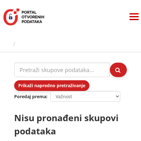
Preskoči
na
sadržaj
Skupovi podаtаkа
Prikaži napredno pretraživanje
Poredaj prema
Nisu pronađeni skupovi
podataka