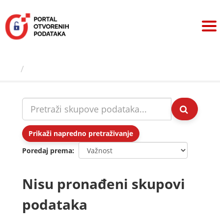
Preskoči
na
sadržaj
Skupovi podаtаkа
Prikaži napredno pretraživanje
Poredaj prema
Nisu pronađeni skupovi
podataka