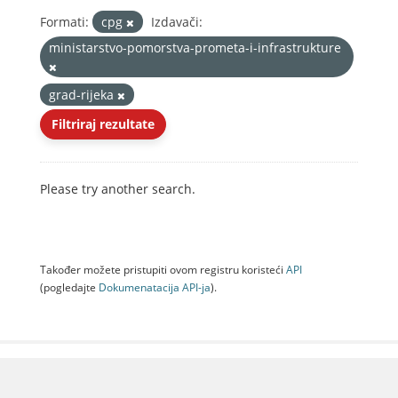
Formati:
cpg
Izdavači:
ministarstvo-pomorstva-prometa-i-infrastrukture
grad-rijeka
Filtriraj rezultate
Please try another search.
Također možete pristupiti ovom registru koristeći
API
(pogledajte
Dokumenаtаcijа API-jа
).