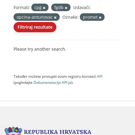
Formati:
cpg
fgdb
Izdavači:
opcina-antunovac
Oznake:
promet
Filtriraj rezultate
Please try another search.
Također možete pristupiti ovom registru koristeći
API
(pogledajte
Dokumenаtаcijа API-jа
).