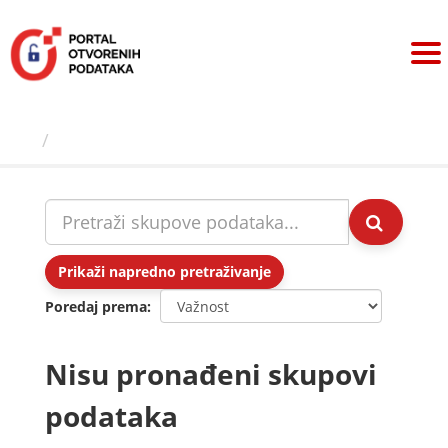
Preskoči
na
sadržaj
Skupovi podаtаkа
Prikaži napredno pretraživanje
Poredaj prema
Nisu pronađeni skupovi
podataka