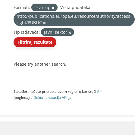
Formati:
csv / zip
Vrsta podataka:
http://publications.europa.eu/resource/authority/access-
right/PUBLIC
Tip Izdavača:
Javni sektor
Filtriraj rezultate
Please try another search.
Također možete pristupiti ovom registru koristeći
API
(pogledajte
Dokumenаtаcijа API-jа
).