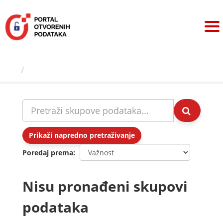
Preskoči
na
sadržaj
Skupovi podаtаkа
Prikaži napredno pretraživanje
Poredaj prema
Nisu pronađeni skupovi
podataka