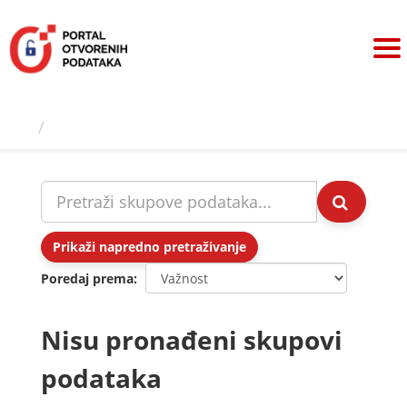
Preskoči
na
sadržaj
Skupovi podаtаkа
Prikaži napredno pretraživanje
Poredaj prema
Nisu pronađeni skupovi
podataka