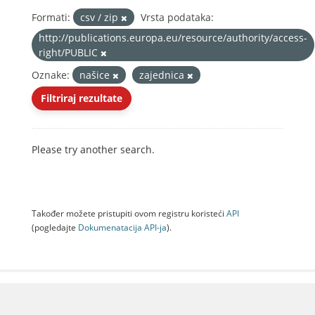
Formati:
csv / zip
Vrsta podataka:
http://publications.europa.eu/resource/authority/access-
right/PUBLIC
Oznake:
našice
zajednica
Filtriraj rezultate
Please try another search.
Također možete pristupiti ovom registru koristeći
API
(pogledajte
Dokumenаtаcijа API-jа
).