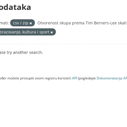
odataka
mati:
csv / zip
Otvorenost skupa prema Tim Berners-Lee skali
brazovanje, kultura i sport
ase try another search.
đer možete pristupiti ovom registru koristeći
API
(pogledajte
Dokumenаtаcijа AP