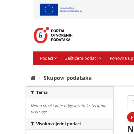
Preskoči
na
sadržaj
Skupovi podаtаkа
Tema
Nema stavki koje odgovaraju kriterijima
pretrage
P
Visokovrijedni podaci
N