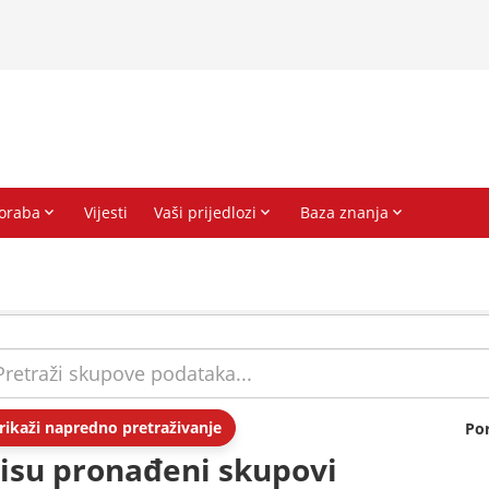
rikaži napredno pretraživanje
Po
isu pronađeni skupovi