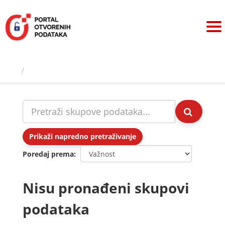
Preskoči
na
sadržaj
Skupovi podаtаkа
Prikaži napredno pretraživanje
Poredaj prema
Nisu pronađeni skupovi
podataka