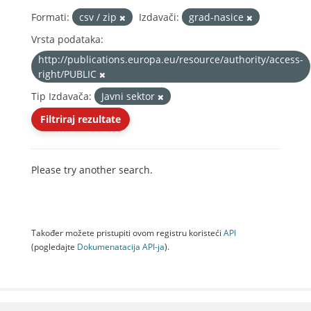
Formati:
csv / zip
Izdavači:
grad-nasice
Vrsta podataka:
http://publications.europa.eu/resource/authority/access-
right/PUBLIC
Tip Izdavača:
Javni sektor
Filtriraj rezultate
Please try another search.
Također možete pristupiti ovom registru koristeći
API
(pogledajte
Dokumenаtаcijа API-jа
).